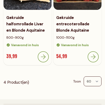
Gekruide
Gekruide
halfomrollade Livar
entrecoterollade
en Blonde Aquitaine
Blonde Aquitaine
800~900g
1000~1100g
Vanavond in huis
Vanavond in huis
39,99
54,99
Toon
4
Product(en)
p