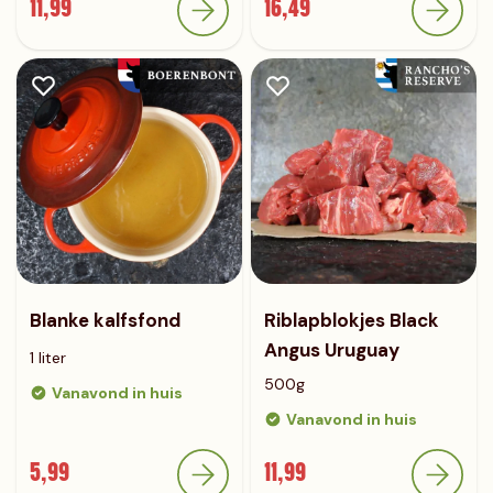
11,99
16,49
Blanke kalfsfond
Riblapblokjes Black
Angus Uruguay
1 liter
500g
Vanavond in huis
Vanavond in huis
5,99
11,99