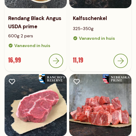
Rendang Black Angus
Kalfsschenkel
USDA prime
325~350g
600g 2 pers
Vanavond in huis
Vanavond in huis
16,99
11,19