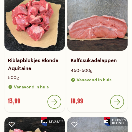
Riblapblokjes Blonde
Kalfssukadelappen
Aquitaine
450~500g
500g
Vanavond in huis
Vanavond in huis
13,99
18,99