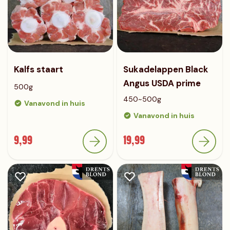
Kalfs staart
Sukadelappen Black
Angus USDA prime
500g
450~500g
Vanavond in huis
Vanavond in huis
9,99
19,99