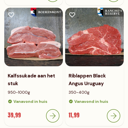
Kalfssukade aan het
Riblappen Black
stuk
Angus Uruguay
950~1000g
350~400g
Vanavond in huis
Vanavond in huis
39,99
11,99