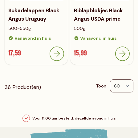
Sukadelappen Black
Riblapblokjes Black
Angus Uruguay
Angus USDA prime
500~550g
500g
Vanavond in huis
Vanavond in huis
17,59
15,99
Toon
36
Product(en)
p
Voor 11.00 uur besteld, dezelfde avond in huis