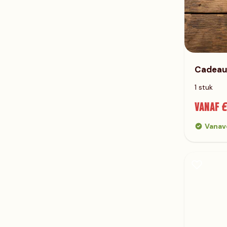
Cadeau
1 stuk
VANAF €
Vanav