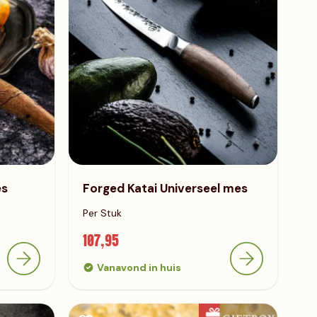
es
Forged Katai Universeel mes
Per Stuk
107,95
Vanavond in huis