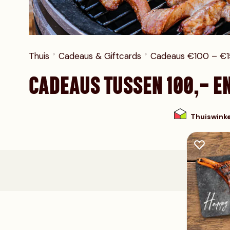
Diamanthaas
Schweine haxe
Varkenswangetjes
Thuis
Cadeaus & Giftcards
Cadeaus €100 – €
CADEAUS TUSSEN 100,- EN
Thuiswink