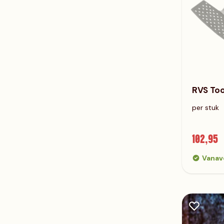
RVS Too
per stuk
102,95
Vanav