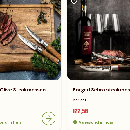
 Olive Steakmessen
Forged Sebra steakme
per set
122,50
ond in huis
Vanavond in huis