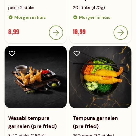
pakje 2 stuks
20 stuks (470g)
Morgen in huis
Morgen in huis
8,99
10,99
Wasabi tempura
Tempura garnalen
garnalen (pre fried)
(pre fried)
8~10 stuks (250g)
750 gram (30 stuks)