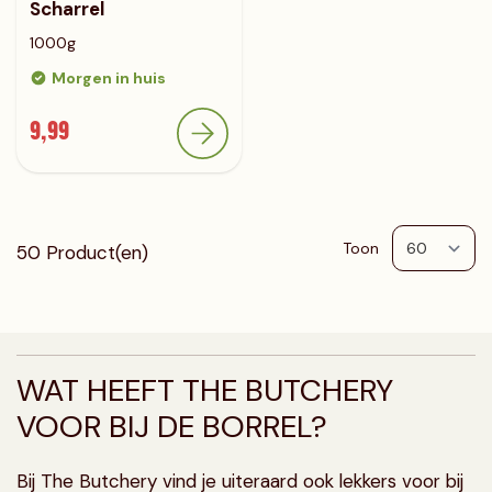
Scharrel
1000g
Morgen in huis
9,99
Toon
50
Product(en)
p
WAT HEEFT THE BUTCHERY
VOOR BIJ DE BORREL?
Bij The Butchery vind je uiteraard ook lekkers voor bij