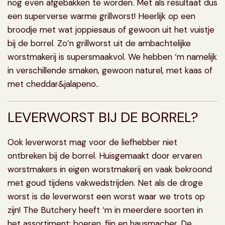
nog even afgebakken te worden. Met als resultaat dus
een superverse warme grillworst! Heerlijk op een
broodje met wat joppiesaus of gewoon uit het vuistje
bij de borrel. Zo’n grillworst uit de ambachtelijke
worstmakerij is supersmaakvol. We hebben ‘m namelijk
in verschillende smaken, gewoon naturel, met kaas of
met cheddar&jalapeno..
LEVERWORST BIJ DE BORREL?
Ook
leverworst
mag voor de liefhebber niet
ontbreken bij de borrel. Huisgemaakt door ervaren
worstmakers in eigen worstmakerij en vaak bekroond
met goud tijdens vakwedstrijden. Net als de droge
worst is de leverworst een worst waar we trots op
zijn! The Butchery heeft ‘m in meerdere soorten in
het assortiment: boeren, fijn en hausmacher. De