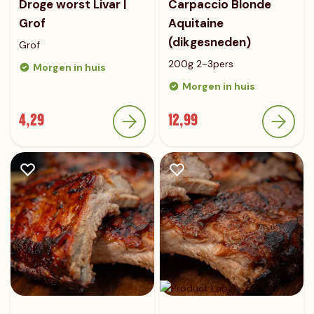
Droge worst Livar |
Carpaccio Blonde
Grof
Aquitaine
(dikgesneden)
Grof
200g 2~3pers
Morgen in huis
Morgen in huis
4,29
12,99