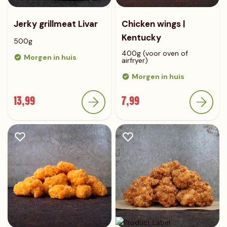
Jerky grillmeat Livar
Chicken wings |
Kentucky
500g
400g (voor oven of
Morgen in huis
airfryer)
Morgen in huis
13,99
7,99