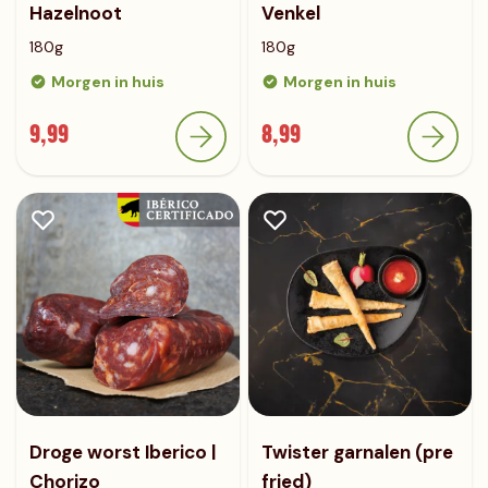
Hazelnoot
Venkel
180g
180g
Morgen in huis
Morgen in huis
9,99
8,99
Droge worst Iberico |
Twister garnalen (pre
Chorizo
fried)