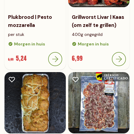
Plukbrood | Pesto
Grillworst Livar | Kaas
mozzarella
(om zelf te grillen)
per stuk
400g ongegrild
Morgen in huis
Morgen in huis
5,24
6,99
6,99