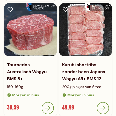
Tournedos
Karubi shortribs
Australisch Wagyu
zonder been Japans
BMS 8+
Wagyu A5+ BMS 12
150~160g
200g plakjes van 5mm
Morgen in huis
Morgen in huis
38,59
49,99