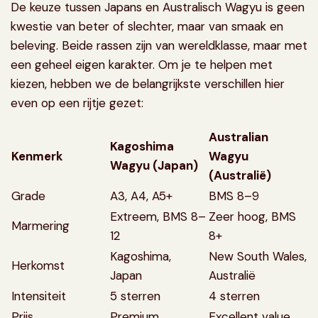
De keuze tussen Japans en Australisch Wagyu is geen
kwestie van beter of slechter, maar van smaak en
beleving. Beide rassen zijn van wereldklasse, maar met
een geheel eigen karakter. Om je te helpen met
kiezen, hebben we de belangrijkste verschillen hier
even op een rijtje gezet:
Australian
Kagoshima
Kenmerk
Wagyu
Wagyu (Japan)
(Australië)
Grade
A3, A4, A5+
BMS 8–9
Extreem, BMS 8–
Zeer hoog, BMS
Marmering
12
8+
Kagoshima,
New South Wales,
Herkomst
Japan
Australië
Intensiteit
5 sterren
4 sterren
Prijs
Premium
Excellent value