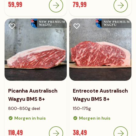
59,99
79,99
Picanha Australisch
Entrecote Australisch
Wagyu BMS 8+
Wagyu BMS 8+
800~850g deel
150~175g
Morgen in huis
Morgen in huis
110,49
38,49