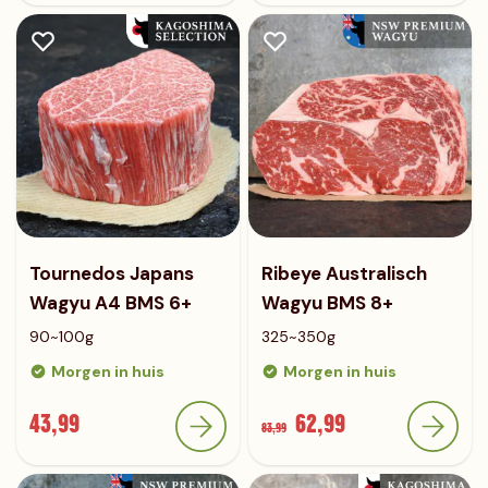
Tournedos Japans
Ribeye Australisch
Wagyu A4 BMS 6+
Wagyu BMS 8+
90~100g
325~350g
Morgen in huis
Morgen in huis
43,99
62,99
83,99