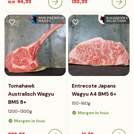
44,99
195,99
59,99
Tomahawk
Entrecote Japans
Australisch Wagyu
Wagyu A4 BMS 6+
BMS 8+
150~160g
1200~1300g
Morgen in huis
Morgen in huis