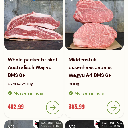
Whole packer brisket
Middenstuk
Australisch Wagyu
ossenhaas Japans
BMS 8+
Wagyu A4 BMS 6+
6250~6500g
800g
Morgen in huis
Morgen in huis
402,99
383,99