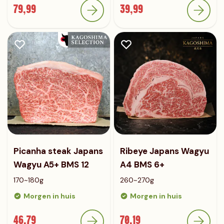
79,99
39,99
Picanha steak Japans
Ribeye Japans Wagyu
Wagyu A5+ BMS 12
A4 BMS 6+
170~180g
260~270g
Morgen in huis
Morgen in huis
46,79
70,19