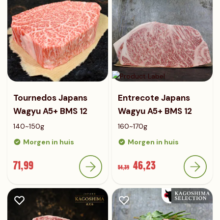
Tournedos Japans
Entrecote Japans
Wagyu A5+ BMS 12
Wagyu A5+ BMS 12
140~150g
160~170g
Morgen in huis
Morgen in huis
71,99
46,23
54,39