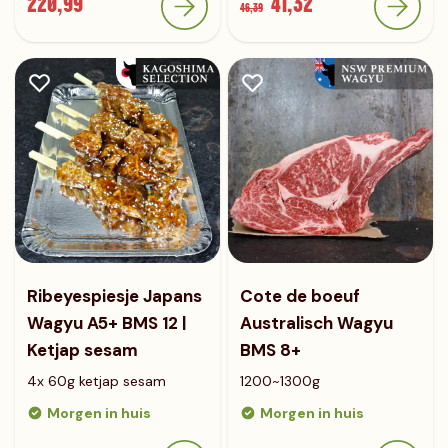
220,99
41,32
46,39
Ribeyespiesje Japans
Cote de boeuf
Wagyu A5+ BMS 12 |
Australisch Wagyu
Ketjap sesam
BMS 8+
4x 60g ketjap sesam
1200~1300g
Morgen in huis
Morgen in huis