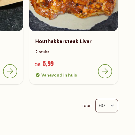
Houthakkersteak Livar
2 stuks
5,99
7,99
Vanavond in huis
Toon
per pag