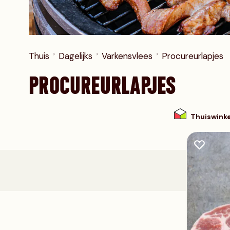
Diamanthaas
Schweine haxe
Varkenswangetjes
Thuis
Dagelijks
Varkensvlees
Procureurlapjes
PROCUREURLAPJES
Thuiswink