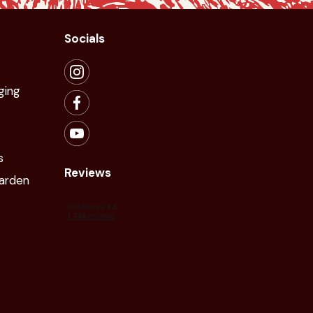
Socials
ging
s
Reviews
arden