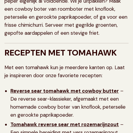
peper eigenlijk al voldoende. Wil je uitpakken? Maak
een cowboy boter van roomboter met knoflook,
peterselie en gerookte paprikapoeder, of ga voor een
frisse chimichurri. Serveer met gegrilde groenten,
gepofte aardappelen of een stevige friet.
RECEPTEN MET TOMAHAWK
Met een tomahawk kun je meerdere kanten op. Laat
je inspireren door onze favoriete recepten:
Reverse sear tomahawk met cowboy butter
–
De reverse sear-klassieker, afgemaakt met een
homemade cowboy boter van knoflook, peterselie
en gerookte paprikapoeder.
Tomahawk reverse sear met rozemarijnzout
–
Een simpele bereiding met vers rozemarijnzout.