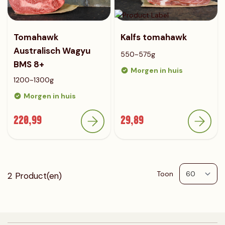
Tomahawk
Kalfs tomahawk
Australisch Wagyu
550~575g
BMS 8+
Morgen in huis
1200~1300g
Morgen in huis
220,99
29,89
Toon
2
Product(en)
p