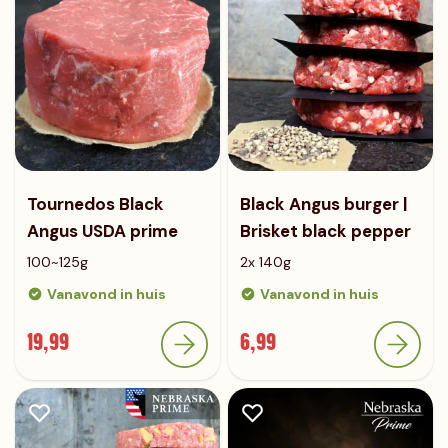
Tournedos Black
Black Angus burger |
Angus USDA prime
Brisket black pepper
100~125g
2x 140g
Vanavond in huis
Vanavond in huis
19,99
6,99