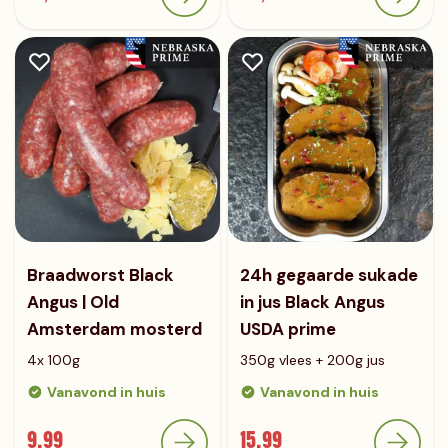
Braadworst Black
24h gegaarde sukade
Angus | Old
in jus Black Angus
Amsterdam mosterd
USDA prime
4x 100g
350g vlees + 200g jus
Vanavond in huis
Vanavond in huis
9,99
15,99