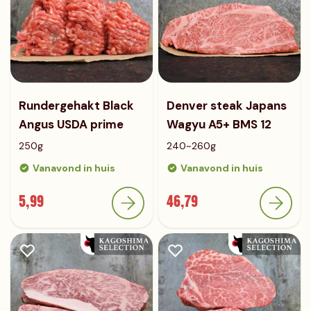
Rundergehakt Black
Denver steak Japans
Angus USDA prime
Wagyu A5+ BMS 12
250g
240~260g
Vanavond in huis
Vanavond in huis
5,99
46,79