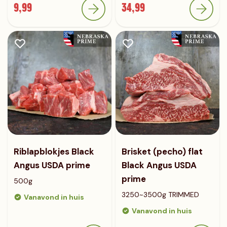
9,99
34,99
Riblapblokjes Black
Brisket (pecho) flat
Angus USDA prime
Black Angus USDA
prime
500g
3250~3500g TRIMMED
Vanavond in huis
Vanavond in huis