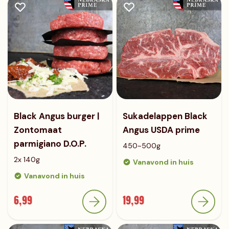
Black Angus burger |
Sukadelappen Black
Zontomaat
Angus USDA prime
parmigiano D.O.P.
450~500g
2x 140g
Vanavond in huis
Vanavond in huis
6,99
19,99