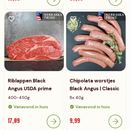
Riblappen Black
Chipolata worstjes
Angus USDA prime
Black Angus | Classic
400~450g
8x 40g
Vanavond in huis
Vanavond in huis
17,09
9,99