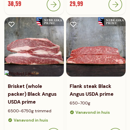
30,59
29,99
Brisket (whole
Flank steak Black
packer) Black Angus
Angus USDA prime
USDA prime
650~700g
6500~6750g trimmed
Vanavond in huis
Vanavond in huis