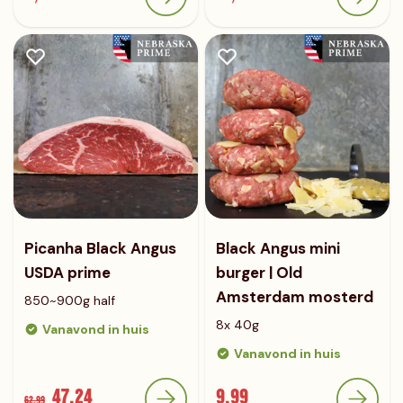
Picanha Black Angus
Black Angus mini
USDA prime
burger | Old
Amsterdam mosterd
850~900g half
8x 40g
Vanavond in huis
Vanavond in huis
47,24
9,99
62,99