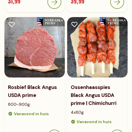
31,99
39,99
Rosbief Black Angus
Ossenhaasspies
USDA prime
Black Angus USDA
prime | Chimichurri
800~900g
4x80g
Vanavond in huis
Vanavond in huis