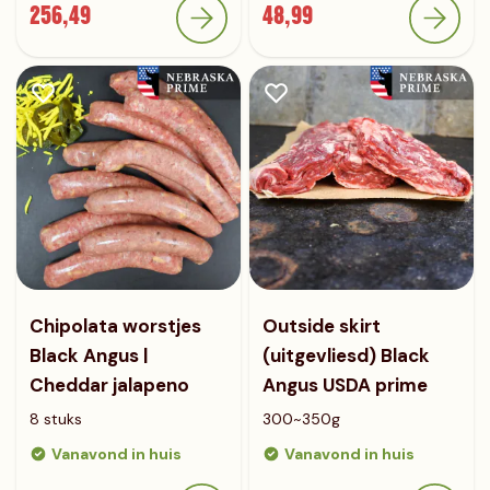
256,49
48,99
Chipolata worstjes
Outside skirt
Black Angus |
(uitgevliesd) Black
Cheddar jalapeno
Angus USDA prime
8 stuks
300~350g
Vanavond in huis
Vanavond in huis