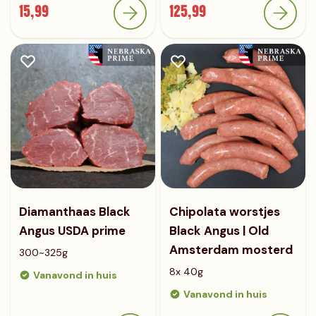
15,99
125,99
Diamanthaas Black
Chipolata worstjes
Angus USDA prime
Black Angus | Old
Amsterdam mosterd
300~325g
8x 40g
Vanavond in huis
Vanavond in huis