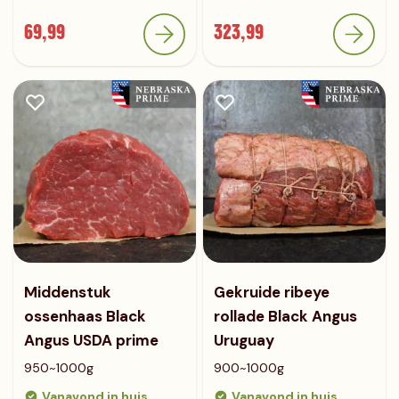
69,99
323,99
Middenstuk
Gekruide ribeye
ossenhaas Black
rollade Black Angus
Angus USDA prime
Uruguay
950~1000g
900~1000g
Vanavond in huis
Vanavond in huis