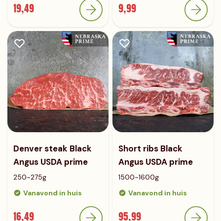
19,49
9,99
Denver steak Black
Short ribs Black
Angus USDA prime
Angus USDA prime
250~275g
1500~1600g
Vanavond in huis
Vanavond in huis
16,49
95,99