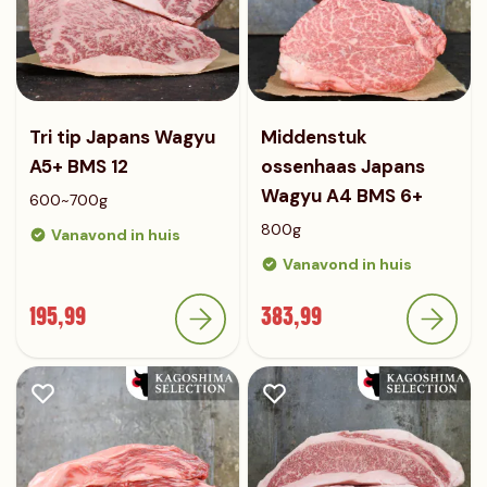
Tri tip Japans Wagyu
Middenstuk
A5+ BMS 12
ossenhaas Japans
Wagyu A4 BMS 6+
600~700g
800g
Vanavond in huis
Vanavond in huis
195,99
383,99