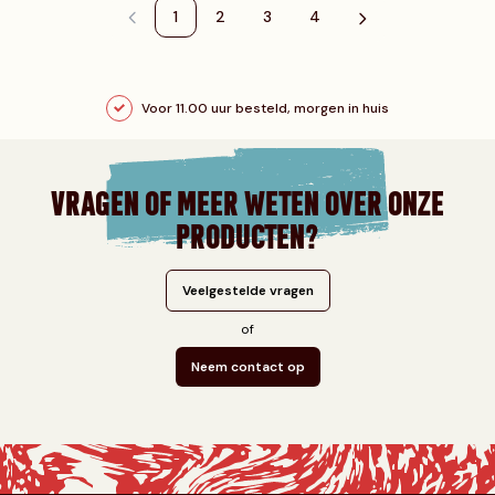
1
2
3
4
Je leest momenteel pagina
Pagina
Pagina
Pagina
Voor 11.00 uur besteld, morgen in huis
VRAGEN OF MEER WETEN OVER ONZE
PRODUCTEN?
Veelgestelde vragen
of
Neem contact op