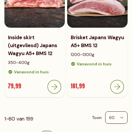
Inside skirt
Brisket Japans Wagyu
(uitgevliesd) Japans
A5+ BMS 12
Wagyu A5+ BMS 12
1200~1300g
350~400g
Vanavond in huis
Vanavond in huis
79,99
181,99
Toon
1
-
60
van
199
p