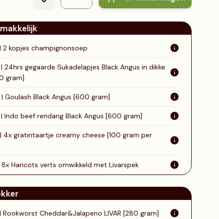
assen
Inloggen
BBQ sauzen
sten
Australisch wagyu
Account aanmaken ›
 makkelijk
ga
ianina
 | 2 kopjes champignonsoep
 | 24hrs gegaarde Sukadelapjes Black Angus in dikke
00 gram]
9 | Goulash Black Angus [600 gram]
9 | Indo beef rendang Black Angus [600 gram]
 | 4x gratintaartje creamy cheese [100 gram per
| 8x Haricots verts omwikkeld met Livarspek
lekker
 | Rookworst Cheddar&Jalapeno LIVAR [280 gram]