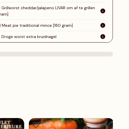
| Grillworst cheddar/jalapeno LIVAR om af te grillen
ram]
| Meat pie traditional mince [180 gram]
| Droge worst extra kruidnagel
H