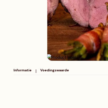
Diamanthaas
Schweine haxe
Varkenswangetjes
Informatie
Voedingswaarde
|