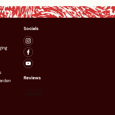
Socials
ging
s
Reviews
arden