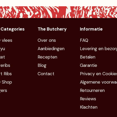
 Categories
The Butchery
Informatie
 vlees
Over ons
FAQ
yu
Aanbiedingen
Levering en bezor
ket
Recepten
Betalen
eribs
Blog
Garantie
t Ribs
Contact
Privacy en Cookie
 Shop
Algemene voorwa
gers
Retourneren
Reviews
Klachten