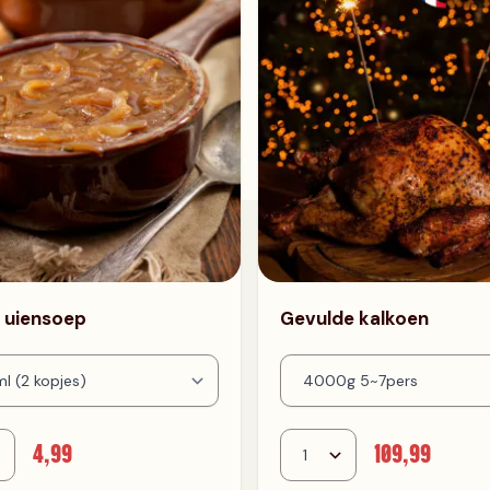
 uiensoep
Gevulde kalkoen
4,99
109,99