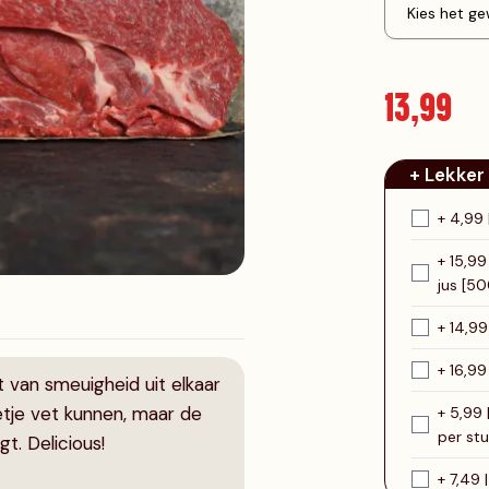
runderr
Rosbief
Runderspiezen
Varkenshaas
Varkenswor
Runderburgers
Rubia Galle
13,99
Flamino Ch
+ Lekker
+ 4,99
+ 15,99
jus [5
+ 14,9
+ 16,99
 van smeuigheid uit elkaar
tje vet kunnen, maar de
+ 5,99
per stu
gt. Delicious!
+ 7,49 