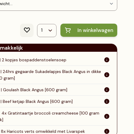
assen
Inloggen
BBQ sauzen
sten
Australisch wagyu
Account aanmaken ›
ga
ianina
In winkelwagen
 makkelijk
 | 2 kopjes bospaddenstoelensoep
 | 24hrs gegaarde Sukadelapjes Black Angus in dikke
00 gram]
9 | Goulash Black Angus [600 gram]
 | Beef ketjap Black Angus [600 gram]
 | 4x Gratintaartje broccoli creamcheese [100 gram
k]
| 8x Haricots verts omwikkeld met Livarspek