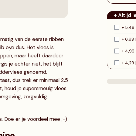
+ Altijd 
+ 5,49
omstig van de eerste ribben
+ 6,99 
 rib eye dus. Het vlees is
+ 4,99 
appen, maar heeft daardoor
+ 4,29 
s je echter niet, het blijft
suddervlees genoemd.
aat, dus trek er minimaal 2.5
mt, houd je supersmeuig vlees
omgeving, zorgvuldig
us. Doe er je voordeel mee ;-)
aine