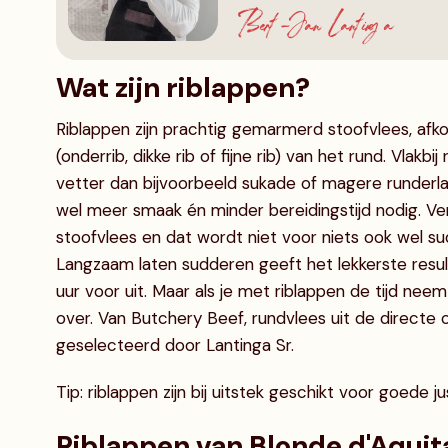
Bert-Jan Lantinga
Wat zijn riblappen?
Riblappen zijn prachtig gemarmerd stoofvlees, afk
(onderrib, dikke rib of fijne rib) van het rund. Vlakbij
vetter dan bijvoorbeeld sukade of magere runderl
wel meer smaak én minder bereidingstijd nodig. Vergi
stoofvlees en dat wordt niet voor niets ook wel 
Langzaam laten sudderen geeft het lekkerste result
uur voor uit. Maar als je met riblappen de tijd nee
over. Van Butchery Beef, rundvlees uit de directe 
geselecteerd door Lantinga Sr.
Tip: riblappen zijn bij uitstek geschikt voor goede j
Riblappen van Blonde d'Aquit