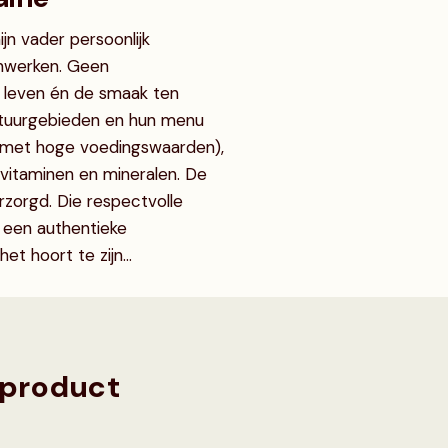
ijn vader persoonlijk
enwerken. Geen
t leven én de smaak ten
atuurgebieden en hun menu
s met hoge voedingswaarden),
 vitaminen en mineralen. De
rzorgd. Die respectvolle
t een authentieke
t hoort te zijn...
 product