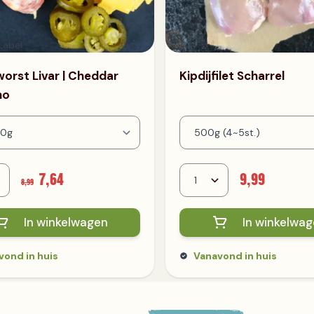
orst Livar | Cheddar
Kipdijfilet Scharrel
no
7,64
9,99
8,99
In winkelwagen
In winkelwa
vond in huis
Vanavond in huis