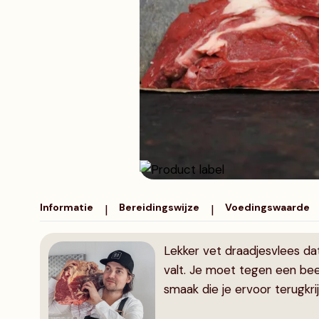
Diamanthaas
Schweine haxe
Varkenswangetjes
Informatie
Bereidingswijze
Voedingswaarde
|
|
Lekker vet draadjesvlees dat
valt. Je moet tegen een bee
smaak die je ervoor terugkrij