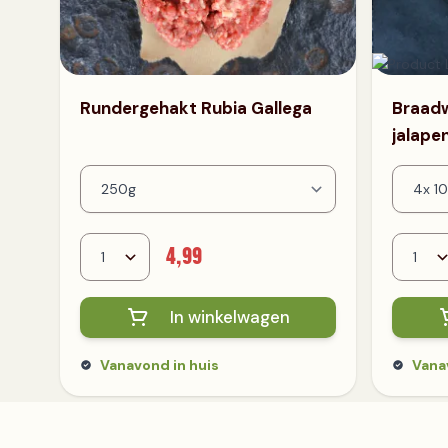
Rundergehakt Rubia Gallega
Braadw
jalape
4,99
In winkelwagen
Vanavond in huis
Vana