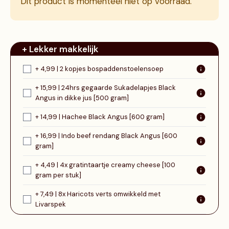
Dit product is momenteel niet op voorraad.
+ Lekker makkelijk
+ 4,99 | 2 kopjes bospaddenstoelensoep
+ 15,99 | 24hrs gegaarde Sukadelapjes Black
Angus in dikke jus [500 gram]
+ 14,99 | Hachee Black Angus [600 gram]
+ 16,99 | Indo beef rendang Black Angus [600
gram]
+ 4,49 | 4x gratintaartje creamy cheese [100
gram per stuk]
+ 7,49 | 8x Haricots verts omwikkeld met
Livarspek