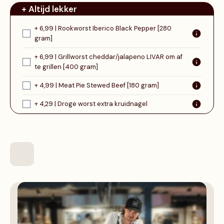
+ Altijd lekker
+ 6,99 | Rookworst Iberico Black Pepper [280
gram]
+ 6,99 | Grillworst cheddar/jalapeno LIVAR om af
te grillen [400 gram]
+ 4,99 | Meat Pie Stewed Beef [180 gram]
+ 4,29 | Droge worst extra kruidnagel