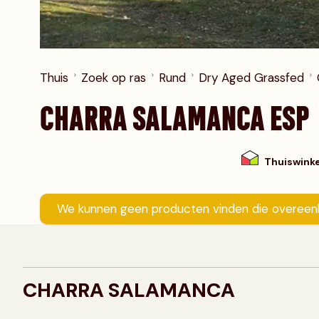
Diamanthaas
Schweine haxe
Varkenswangetjes
Thuis
Zoek op ras
Rund
Dry Aged Grassfed
CHARRA SALAMANCA ESP
Thuiswink
We kunnen geen producten vinden die overeen
CHARRA SALAMANCA