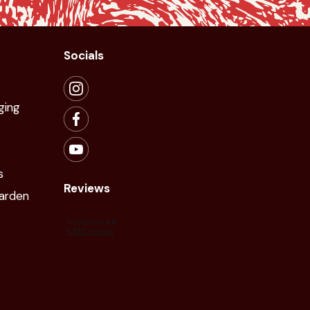
Socials
ging
s
Reviews
arden