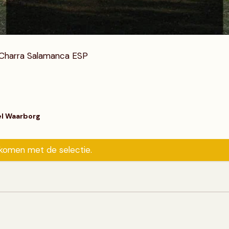
runderr
Rosbief
Runderspiezen
Varkenshaas
Varkenswor
Runderburgers
Rubia Galle
Flamino Ch
Charra Salamanca ESP
el Waarborg
komen met de selectie.