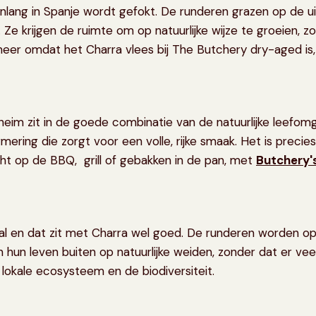
wenlang in Spanje wordt gefokt. De runderen grazen op de
e krijgen de ruimte om op natuurlijke wijze te groeien, z
 Temeer omdat het Charra vlees bij The Butchery dry-aged 
eim zit in de goede combinatie van de natuurlijke leefomg
ering die zorgt voor een volle, rijke smaak. Het is precie
cht op de BBQ, grill of gebakken in de pan, met
Butchery'
l en dat zit met Charra wel goed. De runderen worden op
n hun leven buiten op natuurlijke weiden, zonder dat er ve
lokale ecosysteem en de biodiversiteit.