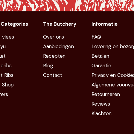
 Categories
The Butchery
Informatie
 vlees
Over ons
FAQ
yu
Aanbiedingen
Levering en bezor
ket
Recepten
Betalen
eribs
Blog
Garantie
t Ribs
Contact
Privacy en Cookie
 Shop
Algemene voorwa
gers
Retourneren
Reviews
Klachten